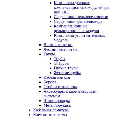
Комплекты угловых
компенсационных модулей для
рам SRC
Сердечники цельнорезиновые
Сердечники для волновода
Компенсационные
цельнорезиновые модули
Комплекты уплотнительных
модулей
Листовые лотки
Лестничные лотки
Трубы
Трубы
Гибкие трубы
Жесткие трубы
Кабель-каналы
Короба
Стойки и колонны
Аксессуары к кабеленесущим
системам
Шинопроводы
Металлорукава
Кабельная арматура
Клеммные зажимы