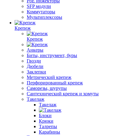
PoE инжекторы
SFP модули
Коммутаторы
Мультиплексоры
Крепеж
Крепеж
Анкеры
Биты, инструмент, буры
Гвозди
Дюбели
Заклепки
Метрический крепеж
Перфорированный крепеж
Саморезы, шурупы
Сантехнический крепеж и хомуты
Такелаж
Такелаж
Блоки
Крюки
Талрепы
Карабины