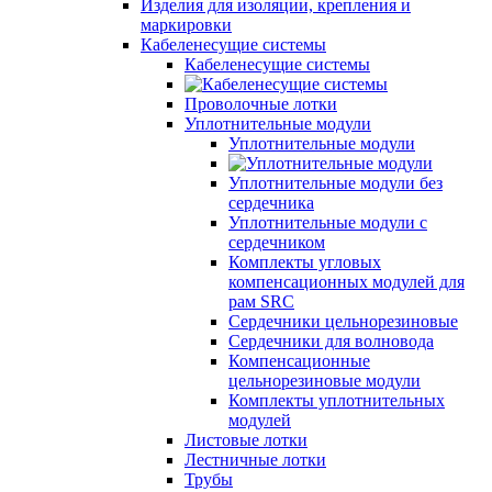
Изделия для изоляции, крепления и
маркировки
Кабеленесущие системы
Кабеленесущие системы
Проволочные лотки
Уплотнительные модули
Уплотнительные модули
Уплотнительные модули без
сердечника
Уплотнительные модули с
сердечником
Комплекты угловых
компенсационных модулей для
рам SRC
Сердечники цельнорезиновые
Сердечники для волновода
Компенсационные
цельнорезиновые модули
Комплекты уплотнительных
модулей
Листовые лотки
Лестничные лотки
Трубы